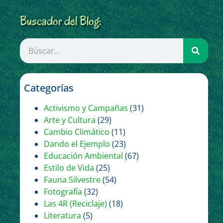
Buscador del Blog:
Categorías
Activismo y Campañas
(31)
Arte y Cultura
(29)
Cambio Climático
(11)
Dando el Ejemplo
(23)
Educación Ambiental
(67)
Estilo de Vida
(25)
Fauna Silvestre
(54)
Fotografía
(32)
Las 4R (Reciclaje)
(18)
Literatura
(5)