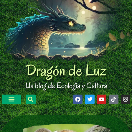
Dragón de Luz
Un blog de Ecología y Cultura
Educación Ambiental
Fauna Silvestre
Viajes y Turismo
Arte y Cultura
Estilo de Vida